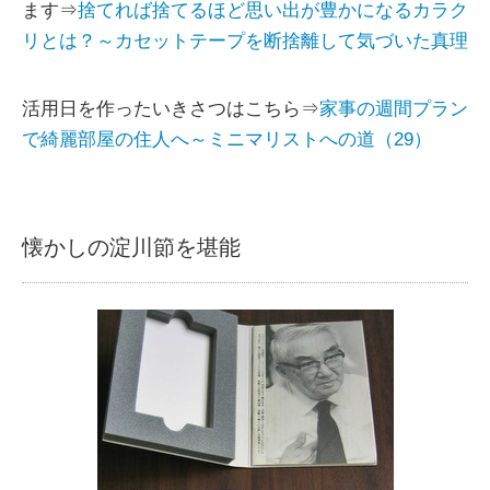
ます⇒
捨てれば捨てるほど思い出が豊かになるカラク
リとは？～カセットテープを断捨離して気づいた真理
活用日を作ったいきさつはこちら⇒
家事の週間プラン
で綺麗部屋の住人へ～ミニマリストへの道（29）
懐かしの淀川節を堪能