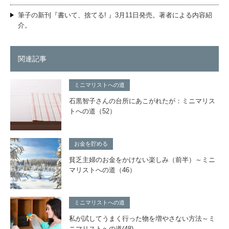
筆子の新刊『書いて、捨てる! 』3月11日発売。著者による内容紹
介。
関連記事
ミニマリストへの道
石黒智子さんの台所にあこがれたが：ミニマリス
トへの道（52）
お金を貯める
貧乏主婦のお金をかけない楽しみ（前半）～ミニ
マリストへの道（46）
ミニマリストへの道
私が試してうまく行った物を増やさない方法～ミ
ニマリストへの道(48)