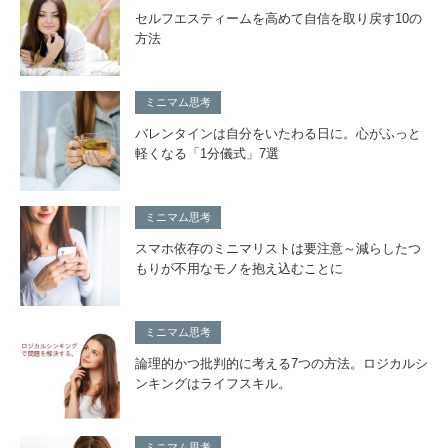
セルフエスティームを高めて自信を取り戻す10の
方法
ミニマム思考
バレンタインは自分をいたわる日に。心がふっと
軽くなる「1分儀式」7選
ミニマム思考
スマホ依存のミニマリストは要注意～減らしたつ
もりが不用なモノを抱え込むことに
ミニマム思考
論理的かつ批判的に考える7つの方法。ロジカルシ
ンキングはライフスキル。
ミニマム思考