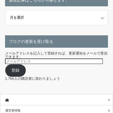
過去記事はこちらから探せます。
こちらから探せます。
ブログの更新を受け取る
メールアドレスを記入して登録すれば、更新通知をメールで受信
できます。
メ
ー
ル
登録
ア
ド
レ
1,766人の購読者に加わりましょう
ス
運営者情報