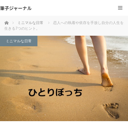
筆子ジャーナル
ホーム
ミニマルな日常
恋人への執着や依存を手放し自分の人生を
生きる7つのヒント。
ミニマルな日常