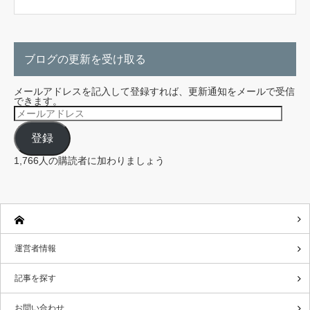
ブログの更新を受け取る
メールアドレスを記入して登録すれば、更新通知をメールで受信
できます。
メ
ー
ル
登録
ア
ド
レ
1,766人の購読者に加わりましょう
ス
運営者情報
記事を探す
お問い合わせ