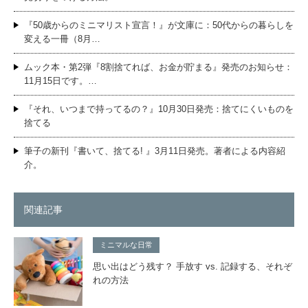
『50歳からのミニマリスト宣言！』が文庫に：50代からの暮らしを
変える一冊（8月…
ムック本・第2弾『8割捨てれば、お金が貯まる』発売のお知らせ：
11月15日です。…
『それ、いつまで持ってるの？』10月30日発売：捨てにくいものを
捨てる
筆子の新刊『書いて、捨てる! 』3月11日発売。著者による内容紹
介。
関連記事
ミニマルな日常
思い出はどう残す？ 手放す vs. 記録する、それぞ
れの方法