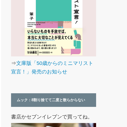
⇒
文庫版「50歳からのミニマリスト
宣言！」発売のお知らせ
ムック：8割り捨てて二度と散らからない
書店かセブンイレブンで買ってね。