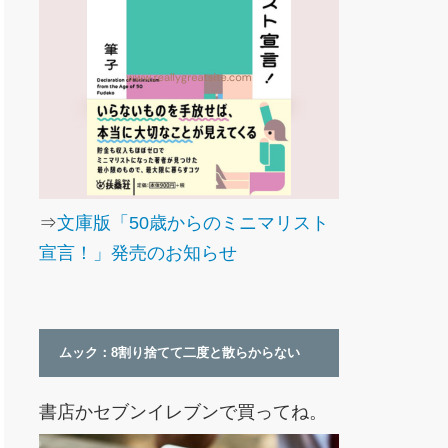
⇒
文庫版「50歳からのミニマリスト
宣言！」発売のお知らせ
ムック：8割り捨てて二度と散らからない
書店かセブンイレブンで買ってね。