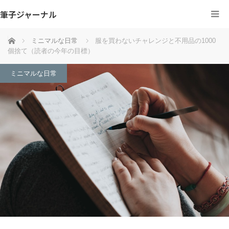
筆子ジャーナル
ホーム
ミニマルな日常
服を買わないチャレンジと不用品の1000
個捨て（読者の今年の目標）
ミニマルな日常