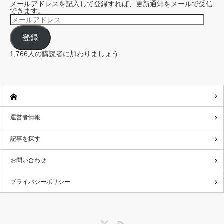
メールアドレスを記入して登録すれば、更新通知をメールで受信
できます。
メ
ー
ル
登録
ア
ド
レ
1,766人の購読者に加わりましょう
ス
運営者情報
記事を探す
お問い合わせ
プライバシーポリシー
Twitter
RSS