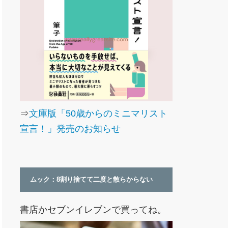
⇒
文庫版「50歳からのミニマリスト
宣言！」発売のお知らせ
ムック：8割り捨てて二度と散らからない
書店かセブンイレブンで買ってね。