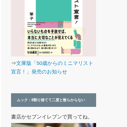
⇒
文庫版「50歳からのミニマリスト
宣言！」発売のお知らせ
ムック：8割り捨てて二度と散らからない
書店かセブンイレブンで買ってね。