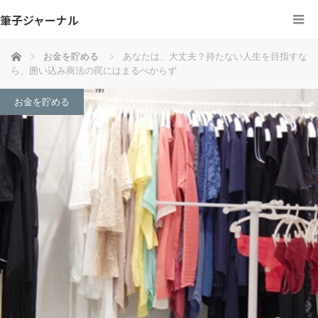
筆子ジャーナル
ホーム
お金を貯める
あなたは、大丈夫？持たない人生を目指すな
ら、囲い込み商法の罠にはまるべからず
お金を貯める