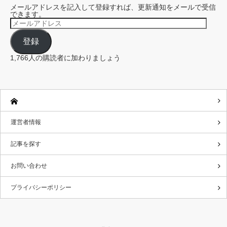
メールアドレスを記入して登録すれば、更新通知をメールで受信
できます。
メ
ー
ル
登録
ア
ド
レ
1,766人の購読者に加わりましょう
ス
運営者情報
記事を探す
お問い合わせ
プライバシーポリシー
Twitter
RSS