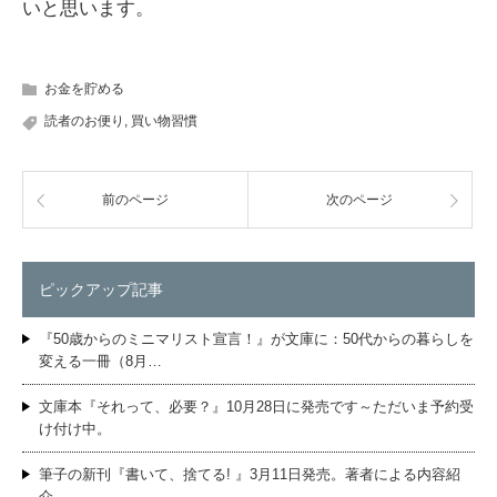
いと思います。
お金を貯める
読者のお便り
,
買い物習慣
前のページ
次のページ
ピックアップ記事
『50歳からのミニマリスト宣言！』が文庫に：50代からの暮らしを
変える一冊（8月…
文庫本『それって、必要？』10月28日に発売です～ただいま予約受
け付け中。
筆子の新刊『書いて、捨てる! 』3月11日発売。著者による内容紹
介。