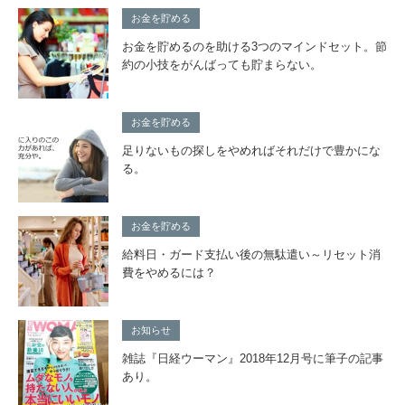
お金を貯める
お金を貯めるのを助ける3つのマインドセット。節
約の小技をがんばっても貯まらない。
お金を貯める
足りないもの探しをやめればそれだけで豊かにな
る。
お金を貯める
給料日・ガード支払い後の無駄遣い～リセット消
費をやめるには？
お知らせ
雑誌『日経ウーマン』2018年12月号に筆子の記事
あり。