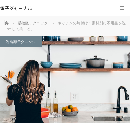
筆子ジャーナル
ホーム
断捨離テクニック
キッチンの片付け：素材別に不用品を洗
い出して捨てる。
断捨離テクニック