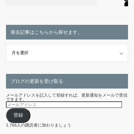
過去記事はこちらから探せます。
こちらから探せます。
ブログの更新を受け取る
メールアドレスを記入して登録すれば、更新通知をメールで受信
できます。
メ
ー
ル
登録
ア
ド
レ
1,766人の購読者に加わりましょう
ス