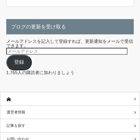
ブログの更新を受け取る
メールアドレスを記入して登録すれば、更新通知をメールで受信
できます。
メ
ー
ル
登録
ア
ド
レ
1,765人の購読者に加わりましょう
ス
運営者情報
記事を探す
お問い合わせ