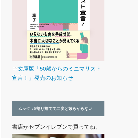
⇒
文庫版「50歳からのミニマリスト
宣言！」発売のお知らせ
ムック：8割り捨てて二度と散らからない
書店かセブンイレブンで買ってね。