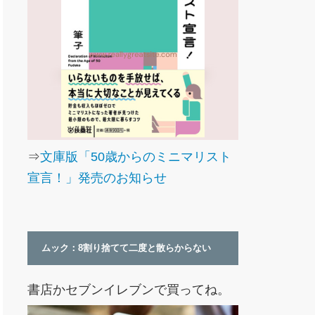
⇒
文庫版「50歳からのミニマリスト
宣言！」発売のお知らせ
ムック：8割り捨てて二度と散らからない
書店かセブンイレブンで買ってね。