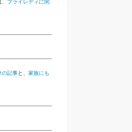
は、
フライレディに関
けの記事
と、
家族にも